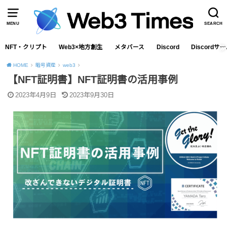
MENU
SEARCH
NFT・クリプト
Web3×地方創生
メタバース
Discord
Discord
HOME
暗号資産
web3
【NFT証明書】NFT証明書の活用事例
2023年4月9日
2023年9月30日