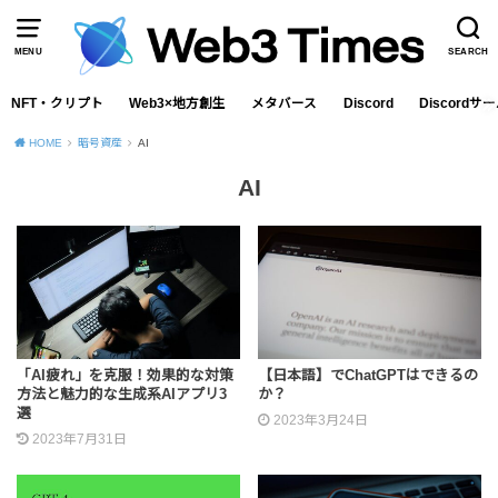
MENU
SEARCH
NFT・クリプト
Web3×地方創生
メタバース
Discord
Discord
HOME
暗号資産
AI
AI
「AI疲れ」を克服！効果的な対策
【日本語】でChatGPTはできるの
方法と魅力的な生成系AIアプリ3
か？
選
2023年3月24日
2023年7月31日