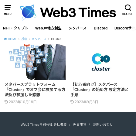
MENU
SEARCH
NFT・クリプト
Web3×地方創生
メタバース
Discord
Discord
HOME
投稿
メタバース
Cluster
メタバースプラットフォーム
【初心者向け】メタバース
「Cluster」でオフ会に参加する方
「Cluster」の始め方 設定方法と
法及び参加した感想
手順
2022年10月18日
2023年9月8日
Web3 Times合同会社 会社概要
免責事項
お問い合わせ