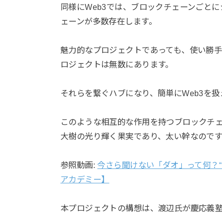
同様にWeb3では、ブロックチェーンごと
ェーンが多数存在します。
魅力的なプロジェクトであっても、使い勝
ロジェクトは無数にあります。
それらを繋ぐハブになり、簡単にWeb3を扱える世
このような相互的な作用を持つブロックチェーンを「P
大樹の光り輝く果実であり、太い幹なのです
参照動画:
今さら聞けない「ダオ」って何？“
アカデミー】
本プロジェクトの構想は、渡辺氏が慶応義