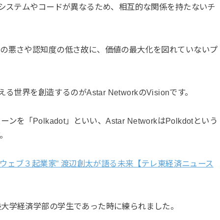
にシステムやコードが異なるため、相互的な関係を持たないチ
手の悪さや認知度の低さ故に、価値の最大化を図れていないプ
界を創造するのがAstar NetworkのVisionです。
olkadot」といい、Astar NetworkはPolkdotという
。
ウェブ３起業家” 渡辺創太が語る未来【テレ東経済ニュース
塾大学経済学部の学生であった時に練られました。