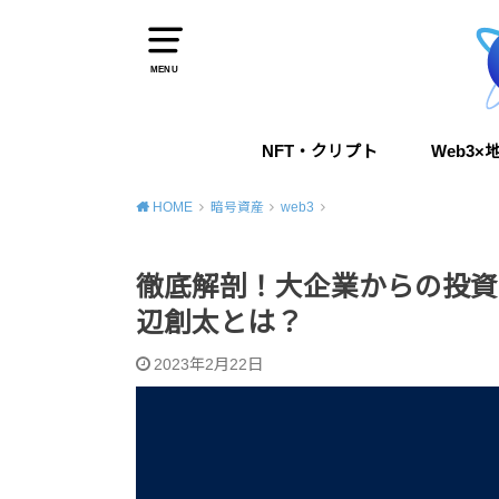
MENU
NFT・クリプト
Web3×
Web3.0
NFT
NFTクリエーターインタビュー
DAO
AI
HOME
暗号資産
web3
徹底解剖！大企業からの投資が止ま
辺創太とは？
2023年2月22日