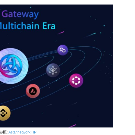
参照:
Astar.network HP