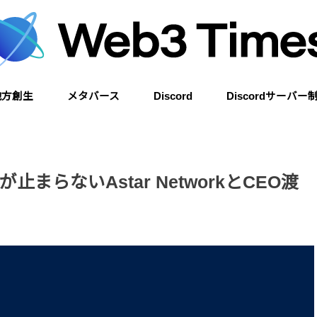
地方創生
メタバース
Discord
Discordサーバー
メタバースとは
The sandbox
Decentraland
Cluster
Zoa.space
VRoid Studio
らないAstar NetworkとCEO渡