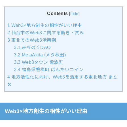
Contents
[
hide
]
1
Web3×地方創生の相性がいい理由
2
仙台市のWeb3に関する動き・試み
3
東北でのWeb3活用例
3.1
みちのくDAO
3.2
MetaAkita (メタ秋田)
3.3
Web3タウン 紫波町
3.4
福島県磐梯町 ばんだいコイン
4
地方活性化に向け、Web3を活用する東北地方 まと
め
Web3×地方創生の相性がいい理由